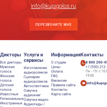
info@kupigolos.ru
ПЕРЕЗВОНИТЕ МНЕ
Дикторы
Услуги и
Информация
Контакты
сервисы
Все дикторы
О студии
8 800 200-4
Мужские
Цены
+7 (930) 212
Изготовление
Пн - Пт с 10
голоса
Оплата
аудиороликов
19:00
Женские
FAQ
Сценарии
голоса
Вакансии
аудиороликов
info@kupigo
Детские
Правила сайта
Автоответчики
голоса
Контакты
Озвучка
Известные
Карта сайта
аудиокниг
Региональные
Озвучка видео
Иностранные
Аудиогиды /