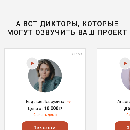
А ВОТ ДИКТОРЫ, КОТОРЫЕ
МОГУТ ОЗВУЧИТЬ ВАШ ПРОЕКТ
#1859
Евдокия Лаврухина
Анаст
10 000
до
Цена от
₽
Скачать демо
С
Заказать
З