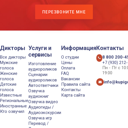
ПЕРЕЗВОНИТЕ МНЕ
Дикторы
Услуги и
Информация
Контакты
сервисы
Все дикторы
О студии
8 800 200-4
Мужские
Цены
+7 (930) 212
Изготовление
Пн - Пт с 10
голоса
Оплата
аудиороликов
19:00
Женские
FAQ
Сценарии
голоса
Вакансии
аудиороликов
info@kupigo
Детские
Правила сайта
Автоответчики
голоса
Контакты
Озвучка
Известные
Карта сайта
аудиокниг
Региональные
Озвучка видео
Иностранные
Аудиогиды /
Кто озвучил
Аудиоэкскурсии
Озвучка игр
Перевод /