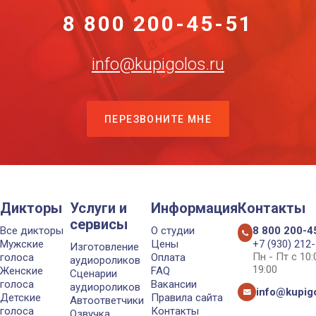
8 800 200-45-51
info@kupigolos.ru
ПЕРЕЗВОНИТЕ МНЕ
Дикторы
Услуги и
Информация
Контакты
сервисы
Все дикторы
О студии
8 800 200-4
Мужские
Цены
+7 (930) 212
Изготовление
Пн - Пт с 10
голоса
Оплата
аудиороликов
19:00
Женские
FAQ
Сценарии
голоса
Вакансии
аудиороликов
info@kupigo
Детские
Правила сайта
Автоответчики
голоса
Контакты
Озвучка