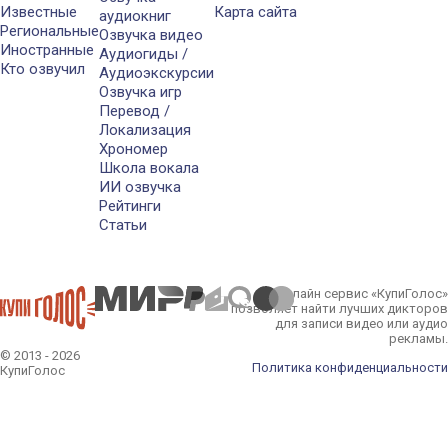
Известные
Карта сайта
аудиокниг
Региональные
Озвучка видео
Иностранные
Аудиогиды /
Кто озвучил
Аудиоэкскурсии
Озвучка игр
Перевод /
Локализация
Хрономер
Школа вокала
ИИ озвучка
Рейтинги
Статьи
Онлайн сервис «КупиГолос»
позволяет найти лучших дикторов
для записи видео или аудио
рекламы.
© 2013 - 2026
Политика конфиденциальности
КупиГолос