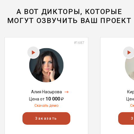
А ВОТ ДИКТОРЫ, КОТОРЫЕ
МОГУТ ОЗВУЧИТЬ ВАШ ПРОЕКТ
#1687
Алия Насырова
Кир
10 000
Цена от
₽
Цен
Скачать демо
С
Заказать
З