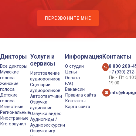
ПЕРЕЗВОНИТЕ МНЕ
Дикторы
Услуги и
Информация
Контакты
сервисы
Все дикторы
О студии
8 800 200-4
Мужские
Цены
+7 (930) 212
Изготовление
Пн - Пт с 10
голоса
Оплата
аудиороликов
19:00
Женские
FAQ
Сценарии
голоса
Вакансии
аудиороликов
info@kupigo
Детские
Правила сайта
Автоответчики
голоса
Контакты
Озвучка
Известные
Карта сайта
аудиокниг
Региональные
Озвучка видео
Иностранные
Аудиогиды /
Кто озвучил
Аудиоэкскурсии
Озвучка игр