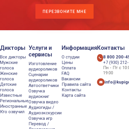
ПЕРЕЗВОНИТЕ МНЕ
Дикторы
Услуги и
Информация
Контакты
сервисы
Все дикторы
О студии
8 800 200-4
Мужские
Цены
+7 (930) 212
Изготовление
Пн - Пт с 10
голоса
Оплата
аудиороликов
19:00
Женские
FAQ
Сценарии
голоса
Вакансии
аудиороликов
info@kupigo
Детские
Правила сайта
Автоответчики
голоса
Контакты
Озвучка
Известные
Карта сайта
аудиокниг
Региональные
Озвучка видео
Иностранные
Аудиогиды /
Кто озвучил
Аудиоэкскурсии
Озвучка игр
Перевод /