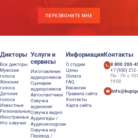
ПЕРЕЗВОНИТЕ МНЕ
Дикторы
Услуги и
Информация
Контакты
сервисы
Все дикторы
О студии
8 800 200-4
Мужские
Цены
+7 (930) 212
Изготовление
Пн - Пт с 10
голоса
Оплата
аудиороликов
19:00
Женские
FAQ
Сценарии
голоса
Вакансии
аудиороликов
info@kupigo
Детские
Правила сайта
Автоответчики
голоса
Контакты
Озвучка
Известные
Карта сайта
аудиокниг
Региональные
Озвучка видео
Иностранные
Аудиогиды /
Кто озвучил
Аудиоэкскурсии
Озвучка игр
Перевод /