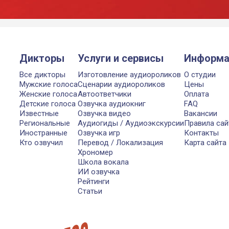
Дикторы
Услуги и сервисы
Информа
Все дикторы
Изготовление аудиороликов
О студии
Мужские голоса
Сценарии аудиороликов
Цены
Женские голоса
Автоответчики
Оплата
Детские голоса
Озвучка аудиокниг
FAQ
Известные
Озвучка видео
Вакансии
Региональные
Аудиогиды / Аудиоэкскурсии
Правила сай
Иностранные
Озвучка игр
Контакты
Кто озвучил
Перевод / Локализация
Карта сайта
Хрономер
Школа вокала
ИИ озвучка
Рейтинги
Статьи