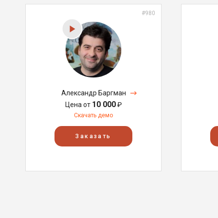
#980
Александр Баргман
10 000
Цена от
₽
Скачать демо
Заказать