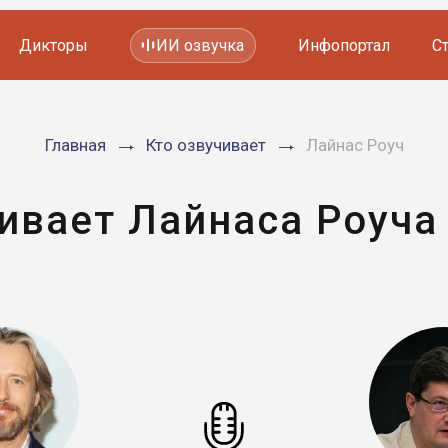
Дикторы
ИИ озвучка
Инфопортал
С
Фильмов и сериалов
Главная
Кто озвучивает
Лайнас Роуч
Мультфильмов
YouTube каналов
Видеорекламы
ивает Лайнаса Роуча