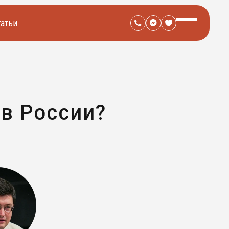
татьи
 в России?