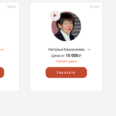
#2081
#1029
Наталья Казначеева
10 000
Цена от
₽
Скачать демо
Заказать