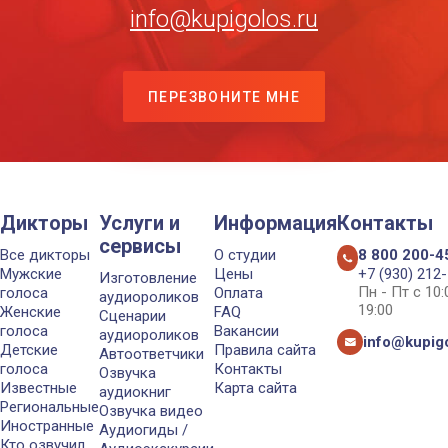
info@kupigolos.ru
ПЕРЕЗВОНИТЕ МНЕ
Дикторы
Услуги и
Информация
Контакты
сервисы
Все дикторы
О студии
8 800 200-4
Мужские
Цены
+7 (930) 212
Изготовление
Пн - Пт с 10
голоса
Оплата
аудиороликов
19:00
Женские
FAQ
Сценарии
голоса
Вакансии
аудиороликов
info@kupigo
Детские
Правила сайта
Автоответчики
голоса
Контакты
Озвучка
Известные
Карта сайта
аудиокниг
Региональные
Озвучка видео
Иностранные
Аудиогиды /
Кто озвучил