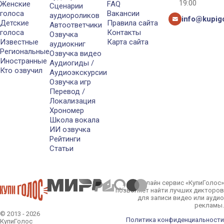
19:00
Женские
FAQ
Сценарии
голоса
Вакансии
аудиороликов
info@kupigo
Детские
Правила сайта
Автоответчики
голоса
Контакты
Озвучка
Известные
Карта сайта
аудиокниг
Региональные
Озвучка видео
Иностранные
Аудиогиды /
Кто озвучил
Аудиоэкскурсии
Озвучка игр
Перевод /
Локализация
Хрономер
Школа вокала
ИИ озвучка
Рейтинги
Статьи
Онлайн сервис «КупиГолос»
позволяет найти лучших дикторов
для записи видео или аудио
рекламы.
© 2013 - 2026
Политика конфиденциальности
КупиГолос