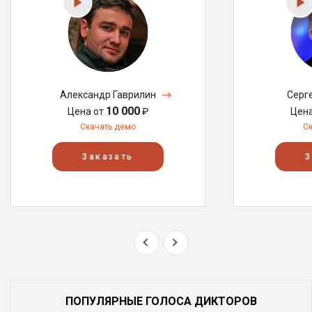
Александр Гаврилин
Серг
10 000
Цена от
₽
Цен
Скачать демо
С
Заказать
З
ПОПУЛЯРНЫЕ ГОЛОСА ДИКТОРОВ