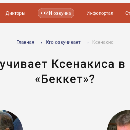
Дикторы
ИИ озвучка
Инфопортал
С
Фильмов и сериалов
Главная
Кто озвучивает
Ксенакис
Мультфильмов
YouTube каналов
Видеорекламы
вучивает Ксенакиса в
«Беккет»?