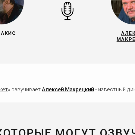
НАКИС
АЛЕ
МАКР
кет
» озвучивает
Алексей Макрецкий
- известный дик
 КОТОРЫЕ МОГУТ ОЗВУ