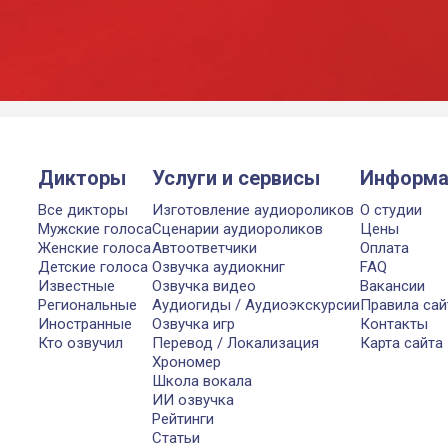
Дикторы
Услуги и сервисы
Информа
Все дикторы
Изготовление аудиороликов
О студии
Мужские голоса
Сценарии аудиороликов
Цены
Женские голоса
Автоответчики
Оплата
Детские голоса
Озвучка аудиокниг
FAQ
Известные
Озвучка видео
Вакансии
Региональные
Аудиогиды / Аудиоэкскурсии
Правила сай
Иностранные
Озвучка игр
Контакты
Кто озвучил
Перевод / Локализация
Карта сайта
Хрономер
Школа вокала
ИИ озвучка
Рейтинги
Статьи