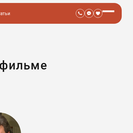
татьи
 фильме