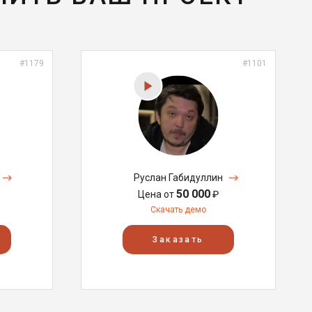
#1179
#1101
Руслан Габидуллин
50 000
Цена от
₽
Скачать демо
Заказать