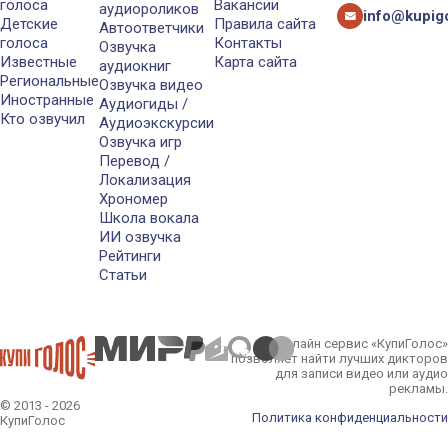
голоса
Вакансии
аудиороликов
info@kupigo
Детские
Правила сайта
Автоответчики
голоса
Контакты
Озвучка
Известные
Карта сайта
аудиокниг
Региональные
Озвучка видео
Иностранные
Аудиогиды /
Кто озвучил
Аудиоэкскурсии
Озвучка игр
Перевод /
Локализация
Хрономер
Школа вокала
ИИ озвучка
Рейтинги
Статьи
Онлайн сервис «КупиГолос»
позволяет найти лучших дикторов
для записи видео или аудио
рекламы.
© 2013 - 2026
Политика конфиденциальности
КупиГолос