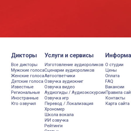
Дикторы
Услуги и сервисы
Информа
Все дикторы
Изготовление аудиороликов
О студии
Мужские голоса
Сценарии аудиороликов
Цены
Женские голоса
Автоответчики
Оплата
Детские голоса
Озвучка аудиокниг
FAQ
Известные
Озвучка видео
Вакансии
Региональные
Аудиогиды / Аудиоэкскурсии
Правила сай
Иностранные
Озвучка игр
Контакты
Кто озвучил
Перевод / Локализация
Карта сайта
Хрономер
Школа вокала
ИИ озвучка
Рейтинги