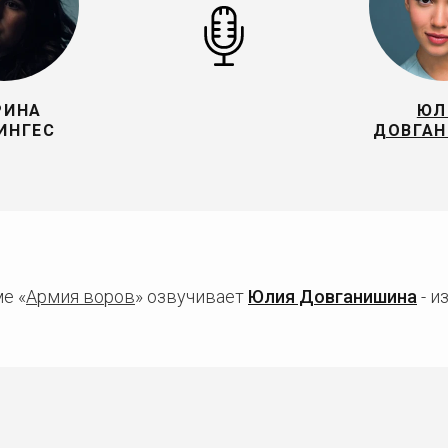
РИНА
ЮЛ
ИНГЕС
ДОВГА
е «
Армия воров
» озвучивает
Юлия Довганишина
- и