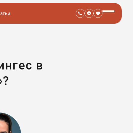
татьи
ингес в
»?