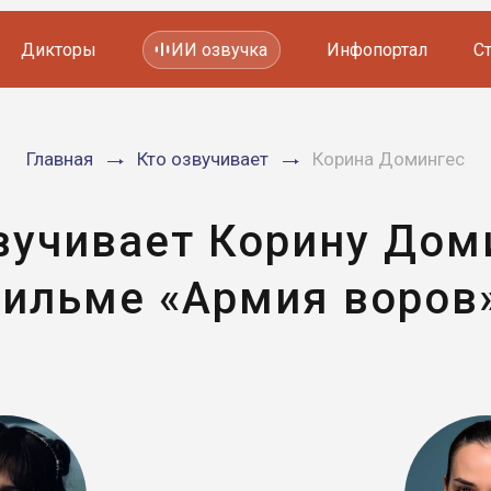
Дикторы
ИИ озвучка
Инфопортал
С
Фильмов и сериалов
Главная
Кто озвучивает
Корина Домингес
Мультфильмов
YouTube каналов
Видеорекламы
вучивает Корину Дом
ильме «Армия воров