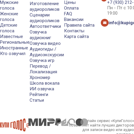
Мужские
Цены
+7 (930) 212
Изготовление
Пн - Пт с 10
голоса
Оплата
аудиороликов
19:00
Женские
FAQ
Сценарии
голоса
Вакансии
аудиороликов
info@kupigo
Детские
Правила сайта
Автоответчики
голоса
Контакты
Озвучка
Известные
Карта сайта
аудиокниг
Региональные
Озвучка видео
Иностранные
Аудиогиды /
Кто озвучил
Аудиоэкскурсии
Озвучка игр
Перевод /
Локализация
Хрономер
Школа вокала
ИИ озвучка
Рейтинги
Статьи
Онлайн сервис «КупиГолос»
позволяет найти лучших дикторов
для записи видео или аудио