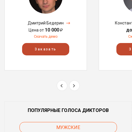
Дмитрий Бедерин
Констан
10 000
до
Цена от
₽
Скачать демо
С
Заказать
З
ПОПУЛЯРНЫЕ ГОЛОСА ДИКТОРОВ
МУЖСКИЕ