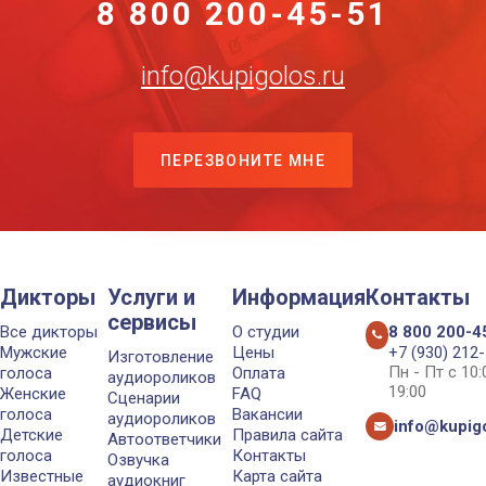
8 800 200-45-51
info@kupigolos.ru
ПЕРЕЗВОНИТЕ МНЕ
Дикторы
Услуги и
Информация
Контакты
сервисы
Все дикторы
О студии
8 800 200-4
Мужские
Цены
+7 (930) 212
Изготовление
Пн - Пт с 10
голоса
Оплата
аудиороликов
19:00
Женские
FAQ
Сценарии
голоса
Вакансии
аудиороликов
info@kupigo
Детские
Правила сайта
Автоответчики
голоса
Контакты
Озвучка
Известные
Карта сайта
аудиокниг