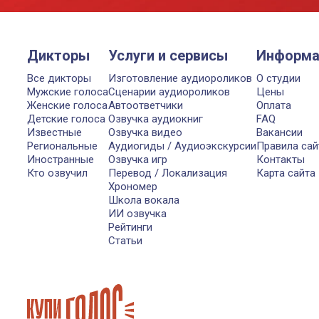
Дикторы
Услуги и сервисы
Информа
Все дикторы
Изготовление аудиороликов
О студии
Мужские голоса
Сценарии аудиороликов
Цены
Женские голоса
Автоответчики
Оплата
Детские голоса
Озвучка аудиокниг
FAQ
Известные
Озвучка видео
Вакансии
Региональные
Аудиогиды / Аудиоэкскурсии
Правила сай
Иностранные
Озвучка игр
Контакты
Кто озвучил
Перевод / Локализация
Карта сайта
Хрономер
Школа вокала
ИИ озвучка
Рейтинги
Статьи