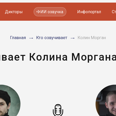
Дикторы
ИИ озвучка
Инфопортал
С
Фильмов и сериалов
Главная
Кто озвучивает
Колин Морган
Мультфильмов
YouTube каналов
Видеорекламы
ивает Колина Моргана