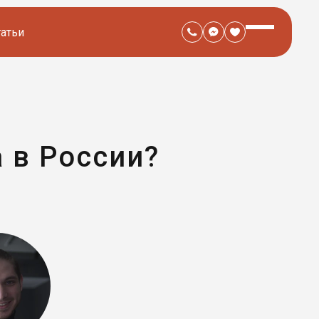
татьи
 в России?