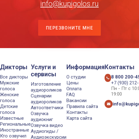
info@kupigolos.ru
ПЕРЕЗВОНИТЕ МНЕ
Дикторы
Услуги и
Информация
Контакты
сервисы
Все дикторы
О студии
8 800 200-4
Мужские
Цены
+7 (930) 212
Изготовление
Пн - Пт с 10
голоса
Оплата
аудиороликов
19:00
Женские
FAQ
Сценарии
голоса
Вакансии
аудиороликов
info@kupigo
Детские
Правила сайта
Автоответчики
голоса
Контакты
Озвучка
Известные
Карта сайта
аудиокниг
Региональные
Озвучка видео
Иностранные
Аудиогиды /
Кто озвучил
Аудиоэкскурсии