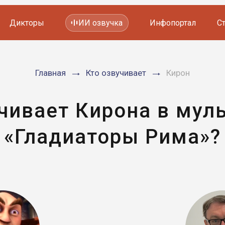
Дикторы
ИИ озвучка
Инфопортал
С
Фильмов и сериалов
Главная
Кто озвучивает
Кирон
Мультфильмов
YouTube каналов
Видеорекламы
учивает Кирона в мул
«Гладиаторы Рима»?