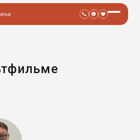
татьи
ьтфильме