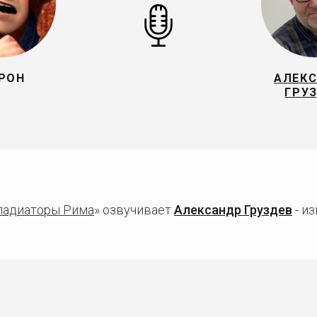
РОН
АЛЕК
ГРУ
ладиаторы Рима
» озвучивает
Александр Груздев
- и