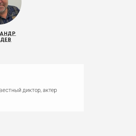
САНДР
ЗДЕВ
звестный диктор, актер