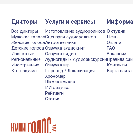
Дикторы
Услуги и сервисы
Информа
Все дикторы
Изготовление аудиороликов
О студии
Мужские голоса
Сценарии аудиороликов
Цены
Женские голоса
Автоответчики
Оплата
Детские голоса
Озвучка аудиокниг
FAQ
Известные
Озвучка видео
Вакансии
Региональные
Аудиогиды / Аудиоэкскурсии
Правила сай
Иностранные
Озвучка игр
Контакты
Кто озвучил
Перевод / Локализация
Карта сайта
Хрономер
Школа вокала
ИИ озвучка
Рейтинги
Статьи