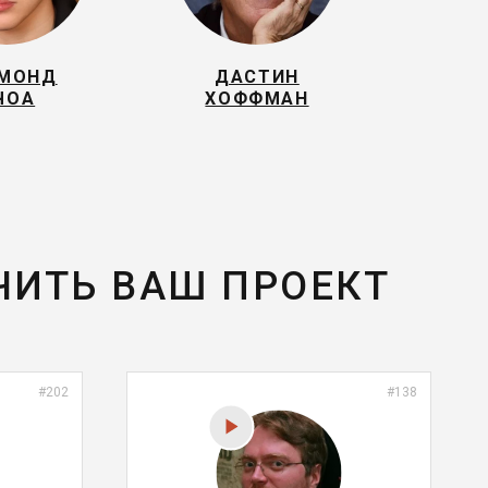
МОНД
ДАСТИН
ЧОА
ХОФФМАН
ЧИТЬ ВАШ ПРОЕКТ
#202
#138