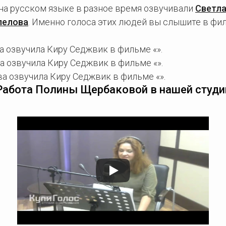
на русском языке в разное время озвучивали
Светла
пелова
. Именно голоса этих людей вы слышите в фи
 озвучила Киру Седжвик в фильме «».
 озвучила Киру Седжвик в фильме «».
а озвучила Киру Седжвик в фильме «».
Работа Полины Щербаковой в нашей студи