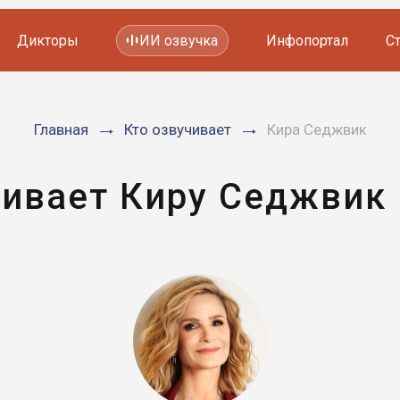
Дикторы
ИИ озвучка
Инфопортал
С
Фильмов и сериалов
Главная
Кто озвучивает
Кира Седжвик
Мультфильмов
YouTube каналов
Видеорекламы
чивает Киру Седжвик 