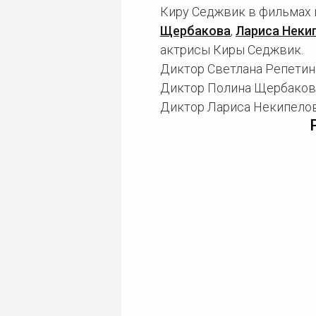
Киру Седжвик в фильмах 
Щербакова
,
Лариса Неки
актрисы Киры Седжвик.
Диктор Светлана Репетина
Диктор Полина Щербакова
Диктор Лариса Некипелов