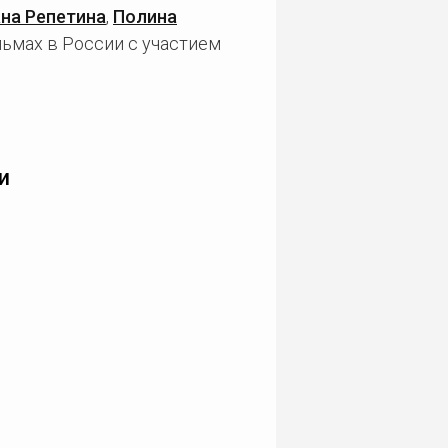
на Репетина
,
Полина
льмах в России с участием
и