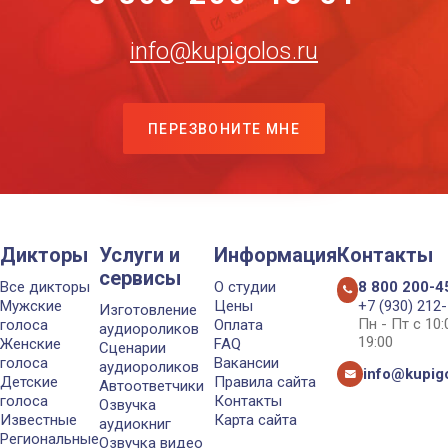
info@kupigolos.ru
ПЕРЕЗВОНИТЕ МНЕ
Дикторы
Услуги и
Информация
Контакты
сервисы
Все дикторы
О студии
8 800 200-4
Мужские
Цены
+7 (930) 212
Изготовление
Пн - Пт с 10
голоса
Оплата
аудиороликов
19:00
Женские
FAQ
Сценарии
голоса
Вакансии
аудиороликов
info@kupigo
Детские
Правила сайта
Автоответчики
голоса
Контакты
Озвучка
Известные
Карта сайта
аудиокниг
Региональные
Озвучка видео