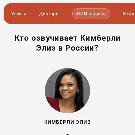
Услуги
Дикторы
ИИ озвучка
Инфо
Кто озвучивает Кимберли
Озвучка видео
Иностранные дикторы
Элиз в России?
Работа с аудио
Русские дикторы
Работа с текстом
Актеры озвучки
Локализация и перевод
Контакты дикторов
Другие услуги
ИИ голоса
8 800 200-45-51
8 800 200-45-51
КИМБЕРЛИ ЭЛИЗ
Заказать звонок
Заказать звонок