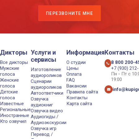
ПЕРЕЗВОНИТЕ МНЕ
Дикторы
Услуги и
Информация
Контакты
сервисы
Все дикторы
О студии
8 800 200-4
Мужские
Цены
+7 (930) 212
Изготовление
Пн - Пт с 10
голоса
Оплата
аудиороликов
19:00
Женские
FAQ
Сценарии
голоса
Вакансии
аудиороликов
info@kupigo
Детские
Правила сайта
Автоответчики
голоса
Контакты
Озвучка
Известные
Карта сайта
аудиокниг
Региональные
Озвучка видео
Иностранные
Аудиогиды /
Кто озвучил
Аудиоэкскурсии
Озвучка игр
Перевод /