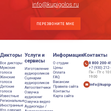
info@kupigolos.ru
ПЕРЕЗВОНИТЕ МНЕ
Дикторы
Услуги и
Информация
Контакты
сервисы
Все дикторы
О студии
8 800 200-4
Мужские
Цены
+7 (930) 212
Изготовление
Пн - Пт с 10
голоса
Оплата
аудиороликов
19:00
Женские
FAQ
Сценарии
голоса
Вакансии
аудиороликов
info@kupigo
Детские
Правила сайта
Автоответчики
голоса
Контакты
Озвучка
Известные
Карта сайта
аудиокниг
Региональные
Озвучка видео
Иностранные
Аудиогиды /
Кто озвучил