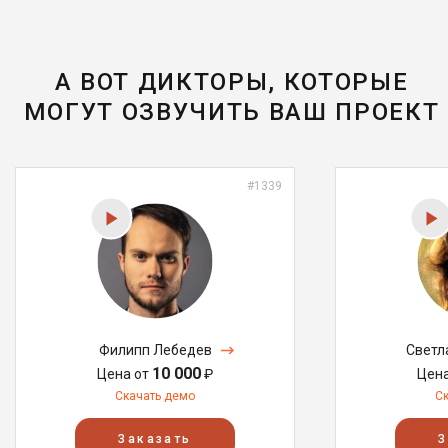
А ВОТ ДИКТОРЫ, КОТОРЫЕ
МОГУТ ОЗВУЧИТЬ ВАШ ПРОЕКТ
#1339
Филипп Лебедев
Светл
10 000
Цена от
₽
Цен
Скачать демо
С
Заказать
З