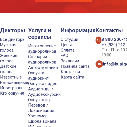
Дикторы
Услуги и
Информация
Контакты
сервисы
Все дикторы
О студии
8 800 200-4
Мужские
Цены
+7 (930) 212
Изготовление
Пн - Пт с 10
голоса
Оплата
аудиороликов
19:00
Женские
FAQ
Сценарии
голоса
Вакансии
аудиороликов
info@kupigo
Детские
Правила сайта
Автоответчики
голоса
Контакты
Озвучка
Известные
Карта сайта
аудиокниг
Региональные
Озвучка видео
Иностранные
Аудиогиды /
Кто озвучил
Аудиоэкскурсии
Озвучка игр
Перевод /
Локализация
Хрономер
Школа вокала
ИИ озвучка