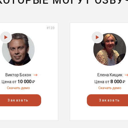
 КОТОРЫЕ МОГУТ ОЗВУ
#139
Виктор Бохон
Елена Кищик
10 000
8 000
Цена от
₽
Цена от
₽
Скачать демо
Скачать демо
Заказать
Заказать