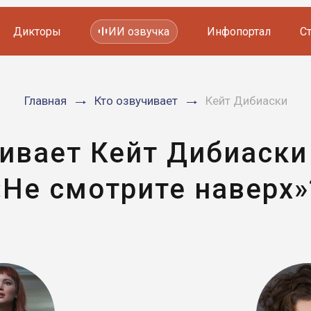
Дикторы
ИИ озвучка
Инфопортал
С
Фильмов и сериалов
Главная
Кто озвучивает
Кейт Дибиаски
Мультфильмов
YouTube каналов
Видеорекламы
чивает Кейт Дибиаски
«Не смотрите наверх»