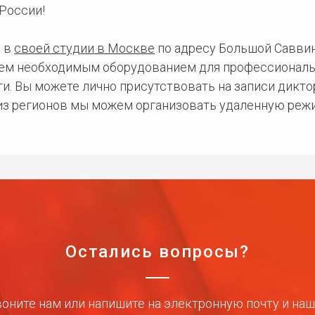
России!
 в
своей студии в Москве
по адресу Большой Саввинс
сем необходимым оборудованием для профессиональ
и. Вы можете лично присутствовать на записи дикто
 из регионов мы можем организовать удаленную режи
Остались вопросы?
оните нам или напишите на электронную почту и на