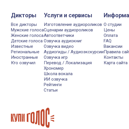
Дикторы
Услуги и сервисы
Информа
Все дикторы
Изготовление аудиороликов
О студии
Мужские голоса
Сценарии аудиороликов
Цены
Женские голоса
Автоответчики
Оплата
Детские голоса
Озвучка аудиокниг
FAQ
Известные
Озвучка видео
Вакансии
Региональные
Аудиогиды / Аудиоэкскурсии
Правила сай
Иностранные
Озвучка игр
Контакты
Кто озвучил
Перевод / Локализация
Карта сайта
Хрономер
Школа вокала
ИИ озвучка
Рейтинги
Статьи