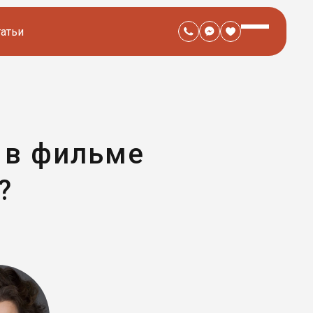
татьи
 в фильме
?