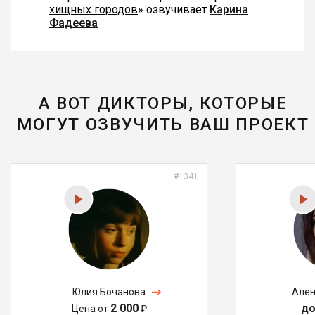
хищных городов
» озвучивает
Карина
Фадеева
А ВОТ ДИКТОРЫ, КОТОРЫЕ
МОГУТ ОЗВУЧИТЬ ВАШ ПРОЕКТ
#1341
Юлия Бочанова
Алён
2 000
до
Цена от
₽