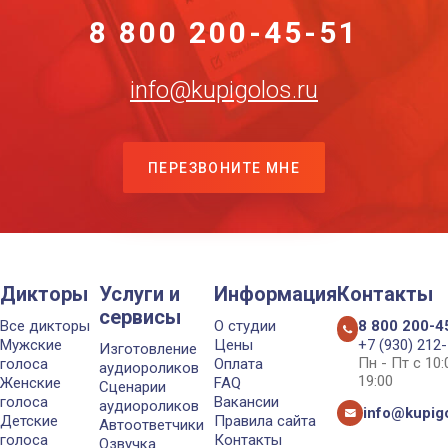
8 800 200-45-51
info@kupigolos.ru
ПЕРЕЗВОНИТЕ МНЕ
Дикторы
Услуги и
Информация
Контакты
сервисы
Все дикторы
О студии
8 800 200-4
Мужские
Цены
+7 (930) 212
Изготовление
Пн - Пт с 10
голоса
Оплата
аудиороликов
19:00
Женские
FAQ
Сценарии
голоса
Вакансии
аудиороликов
info@kupigo
Детские
Правила сайта
Автоответчики
голоса
Контакты
Озвучка