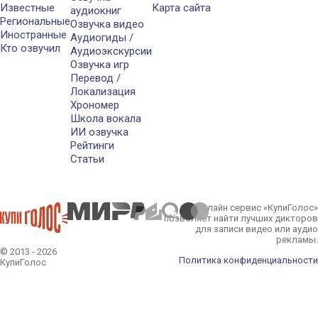
Известные
Карта сайта
аудиокниг
Региональные
Озвучка видео
Иностранные
Аудиогиды /
Кто озвучил
Аудиоэкскурсии
Озвучка игр
Перевод /
Локализация
Хрономер
Школа вокала
ИИ озвучка
Рейтинги
Статьи
Онлайн сервис «КупиГолос»
позволяет найти лучших дикторов
для записи видео или аудио
рекламы.
© 2013 - 2026
Политика конфиденциальности
КупиГолос