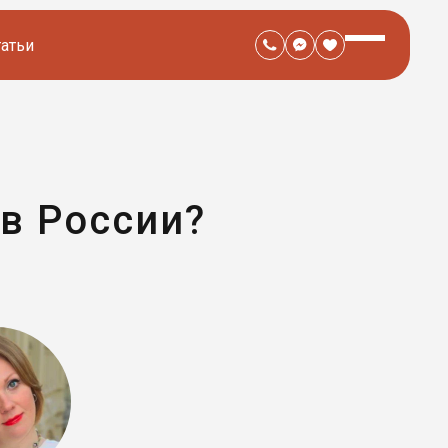
татьи
 в России?