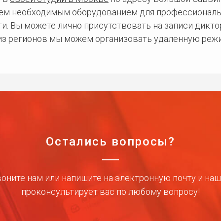
сем необходимым оборудованием для профессиональ
и. Вы можете лично присутствовать на записи дикто
 из регионов мы можем организовать удаленную режи
Остались вопросы?
оните нам или напишите на электронную почту и на
проконсультирует вас по любому вопросу!