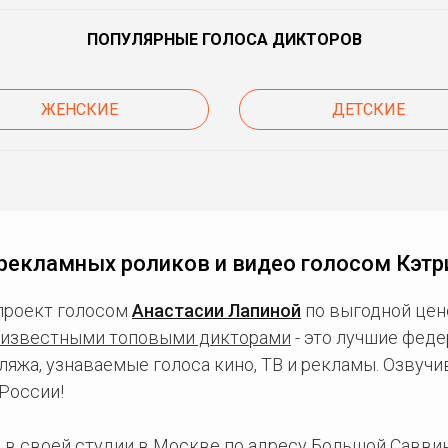
ПОПУЛЯРНЫЕ ГОЛОСА ДИКТОРОВ
ЖЕНСКИЕ
ДЕТСКИЕ
рекламных роликов и видео голосом Кэтр
проект голосом
Анастасии Лапиной
по выгодной цен
известными топовыми дикторами
- это лучшие фед
ляжа, узнаваемые голоса кино, ТВ и рекламы. Озвуч
России!
 в
своей студии в Москве
по адресу Большой Саввинс