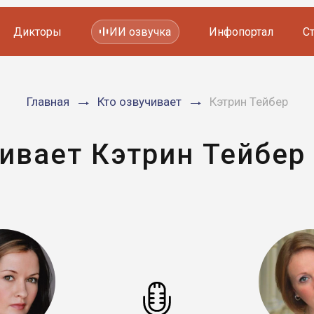
Дикторы
ИИ озвучка
Инфопортал
С
Фильмов и сериалов
Главная
Кто озвучивает
Кэтрин Тейбер
Мультфильмов
YouTube каналов
Видеорекламы
ивает Кэтрин Тейбер