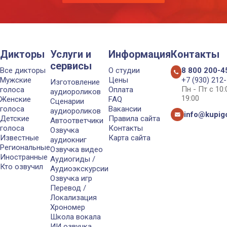
Дикторы
Услуги и
Информация
Контакты
сервисы
Все дикторы
О студии
8 800 200-4
Мужские
Цены
+7 (930) 212
Изготовление
Пн - Пт с 10
голоса
Оплата
аудиороликов
19:00
Женские
FAQ
Сценарии
голоса
Вакансии
аудиороликов
info@kupigo
Детские
Правила сайта
Автоответчики
голоса
Контакты
Озвучка
Известные
Карта сайта
аудиокниг
Региональные
Озвучка видео
Иностранные
Аудиогиды /
Кто озвучил
Аудиоэкскурсии
Озвучка игр
Перевод /
Локализация
Хрономер
Школа вокала
ИИ озвучка