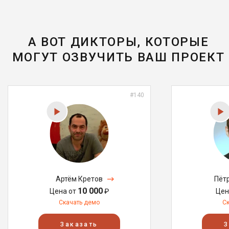
А ВОТ ДИКТОРЫ, КОТОРЫЕ
МОГУТ ОЗВУЧИТЬ ВАШ ПРОЕКТ
#140
Артём Кретов
Пёт
10 000
Цена от
₽
Цен
Скачать демо
С
Заказать
З