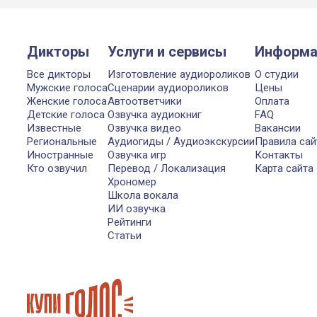
Дикторы
Услуги и сервисы
Информа
Все дикторы
Изготовление аудиороликов
О студии
Мужские голоса
Сценарии аудиороликов
Цены
Женские голоса
Автоответчики
Оплата
Детские голоса
Озвучка аудиокниг
FAQ
Известные
Озвучка видео
Вакансии
Региональные
Аудиогиды / Аудиоэкскурсии
Правила сай
Иностранные
Озвучка игр
Контакты
Кто озвучил
Перевод / Локализация
Карта сайта
Хрономер
Школа вокала
ИИ озвучка
Рейтинги
Статьи