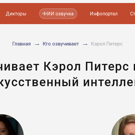
Дикторы
ИИ озвучка
Инфопортал
С
Фильмов и сериалов
Главная
Кто озвучивает
Кэрол Питерс
Мультфильмов
YouTube каналов
Видеорекламы
чивает Кэрол Питерс
кусственный интелле