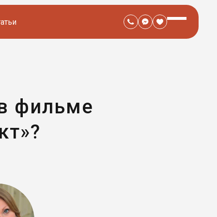
татьи
 в фильме
кт»?