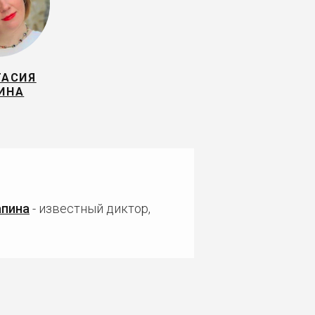
ТАСИЯ
ИНА
апина
- известный диктор,