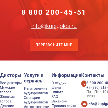
8 800 200-45-51
info@kupigolos.ru
ПЕРЕЗВОНИТЕ МНЕ
Дикторы
Услуги и
Информация
Контакты
сервисы
Все дикторы
О студии
8 800 200-4
Мужские
Цены
+7 (930) 212
Изготовление
Пн - Пт с 10
голоса
Оплата
аудиороликов
19:00
Женские
FAQ
Сценарии
голоса
Вакансии
аудиороликов
info@kupigo
Детские
Правила сайта
Автоответчики