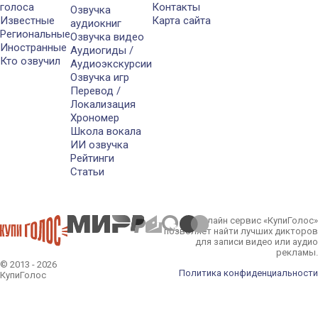
голоса
Контакты
Озвучка
Известные
Карта сайта
аудиокниг
Региональные
Озвучка видео
Иностранные
Аудиогиды /
Кто озвучил
Аудиоэкскурсии
Озвучка игр
Перевод /
Локализация
Хрономер
Школа вокала
ИИ озвучка
Рейтинги
Статьи
Онлайн сервис «КупиГолос»
позволяет найти лучших дикторов
для записи видео или аудио
рекламы.
© 2013 - 2026
Политика конфиденциальности
КупиГолос