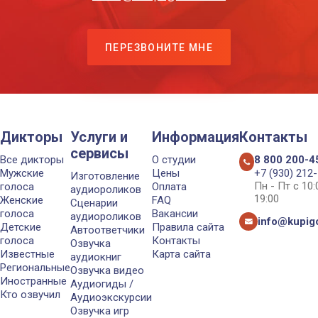
ПЕРЕЗВОНИТЕ МНЕ
Дикторы
Услуги и
Информация
Контакты
сервисы
Все дикторы
О студии
8 800 200-4
Мужские
Цены
+7 (930) 212
Изготовление
Пн - Пт с 10
голоса
Оплата
аудиороликов
19:00
Женские
FAQ
Сценарии
голоса
Вакансии
аудиороликов
info@kupigo
Детские
Правила сайта
Автоответчики
голоса
Контакты
Озвучка
Известные
Карта сайта
аудиокниг
Региональные
Озвучка видео
Иностранные
Аудиогиды /
Кто озвучил
Аудиоэкскурсии
Озвучка игр