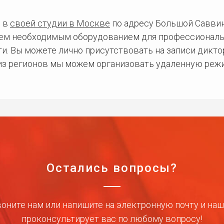
 в
своей студии в Москве
по адресу Большой Саввинс
сем необходимым оборудованием для профессиональ
и. Вы можете лично присутствовать на записи дикто
 из регионов мы можем организовать удаленную режи
Остались вопросы?
оните нам или напишите на электронную почту и на
проконсультирует вас по любому вопросу!