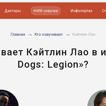
Дикторы
ИИ озвучка
Инфопортал
С
Фильмов и сериалов
Главная
Кто озвучивает
Кэйтлин Лао
Мультфильмов
YouTube каналов
Видеорекламы
вает Кэйтлин Лао в 
Dogs: Legion»?