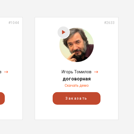
#1044
#2633
в
Игорь Томилов
договорная
Скачать демо
Заказать