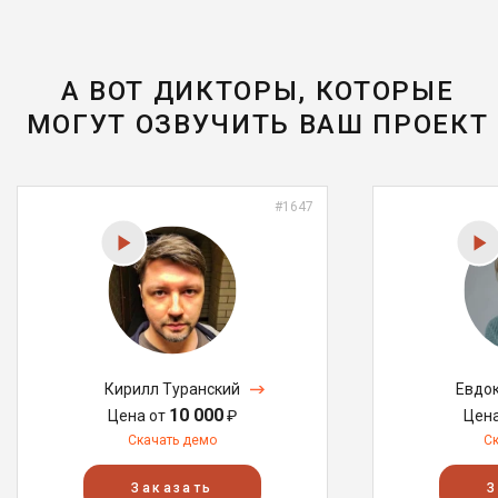
А ВОТ ДИКТОРЫ, КОТОРЫЕ
МОГУТ ОЗВУЧИТЬ ВАШ ПРОЕКТ
#1647
Кирилл Туранский
Евдо
10 000
Цена от
₽
Цен
Скачать демо
С
Заказать
З