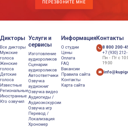
ПЕРЕЗВОНИТЕ МНЕ
Дикторы
Услуги и
Информация
Контакты
сервисы
Все дикторы
О студии
8 800 200-4
Мужские
Цены
+7 (930) 212
Изготовление
Пн - Пт с 10
голоса
Оплата
аудиороликов
19:00
Женские
FAQ
Сценарии
голоса
Вакансии
аудиороликов
info@kupigo
Детские
Правила сайта
Автоответчики
голоса
Контакты
Озвучка
Известные
Карта сайта
аудиокниг
Региональные
Озвучка видео
Иностранные
Аудиогиды /
Кто озвучил
Аудиоэкскурсии
Озвучка игр
Перевод /
Локализация
Хрономер