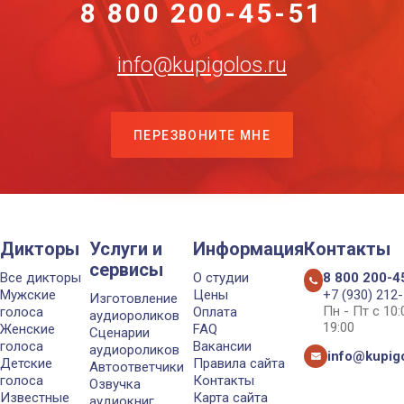
8 800 200-45-51
info@kupigolos.ru
ПЕРЕЗВОНИТЕ МНЕ
Дикторы
Услуги и
Информация
Контакты
сервисы
Все дикторы
О студии
8 800 200-4
Мужские
Цены
+7 (930) 212
Изготовление
Пн - Пт с 10
голоса
Оплата
аудиороликов
19:00
Женские
FAQ
Сценарии
голоса
Вакансии
аудиороликов
info@kupigo
Детские
Правила сайта
Автоответчики
голоса
Контакты
Озвучка
Известные
Карта сайта
аудиокниг