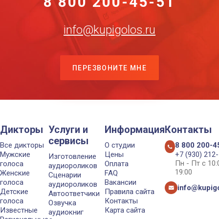
8 800 200-45-51
info@kupigolos.ru
ПЕРЕЗВОНИТЕ МНЕ
Дикторы
Услуги и
Информация
Контакты
сервисы
Все дикторы
О студии
8 800 200-4
Мужские
Цены
+7 (930) 212
Изготовление
Пн - Пт с 10
голоса
Оплата
аудиороликов
19:00
Женские
FAQ
Сценарии
голоса
Вакансии
аудиороликов
info@kupigo
Детские
Правила сайта
Автоответчики
голоса
Контакты
Озвучка
Известные
Карта сайта
аудиокниг