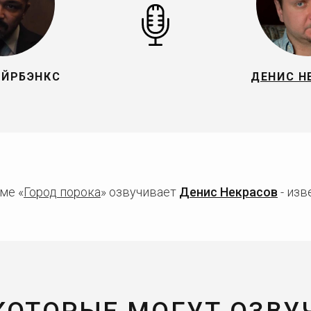
ЭЙРБЭНКС
ДЕНИС Н
ме «
Город порока
» озвучивает
Денис Некрасов
- изв