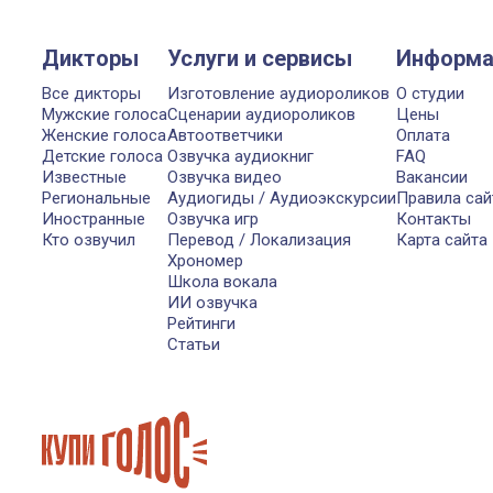
Дикторы
Услуги и сервисы
Информа
Все дикторы
Изготовление аудиороликов
О студии
Мужские голоса
Сценарии аудиороликов
Цены
Женские голоса
Автоответчики
Оплата
Детские голоса
Озвучка аудиокниг
FAQ
Известные
Озвучка видео
Вакансии
Региональные
Аудиогиды / Аудиоэкскурсии
Правила сай
Иностранные
Озвучка игр
Контакты
Кто озвучил
Перевод / Локализация
Карта сайта
Хрономер
Школа вокала
ИИ озвучка
Рейтинги
Статьи