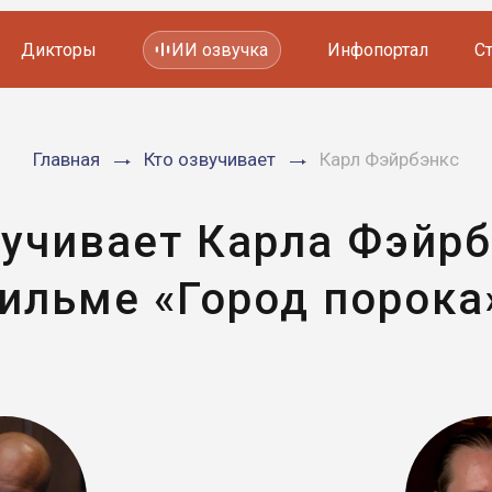
Дикторы
ИИ озвучка
Инфопортал
С
Фильмов и сериалов
Главная
Кто озвучивает
Карл Фэйрбэнкс
Мультфильмов
YouTube каналов
Видеорекламы
вучивает Карла Фэйрб
ильме «Город порока