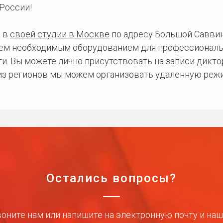
России!
 в
своей студии в Москве
по адресу Большой Саввинс
сем необходимым оборудованием для профессиональ
и. Вы можете лично присутствовать на записи дикто
 из регионов мы можем организовать удаленную режи
Остались вопросы?
оните нам или напишите на электронную почту и на