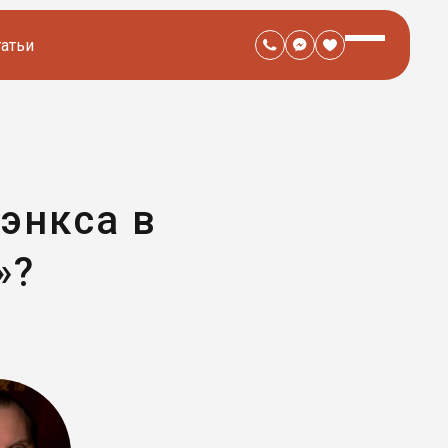
татьи
энкса в
»?