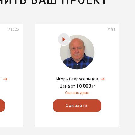
ЧИТЬ ВАШ ПРОЕКТ
#1225
#181
й
Игорь Старосельцев
10 000
Цена от
₽
Скачать демо
Заказать