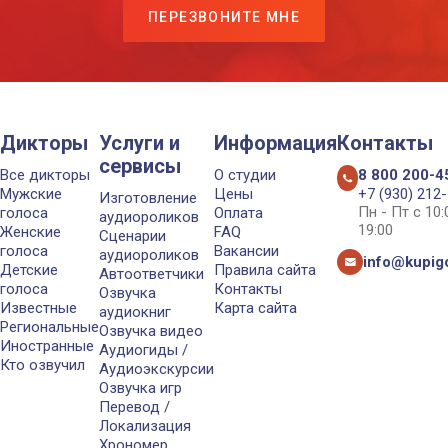
ПЕРЕЗВОНИТЕ МНЕ
Дикторы
Услуги и
Информация
Контакты
сервисы
Все дикторы
О студии
8 800 200-4
Мужские
Цены
+7 (930) 212
Изготовление
Пн - Пт с 10
голоса
Оплата
аудиороликов
19:00
Женские
FAQ
Сценарии
голоса
Вакансии
аудиороликов
info@kupigo
Детские
Правила сайта
Автоответчики
голоса
Контакты
Озвучка
Известные
Карта сайта
аудиокниг
Региональные
Озвучка видео
Иностранные
Аудиогиды /
Кто озвучил
Аудиоэкскурсии
Озвучка игр
Перевод /
Локализация
Хрономер