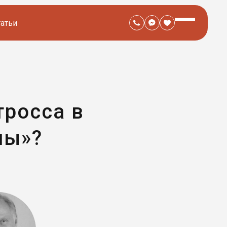
татьи
тросса в
ны»?