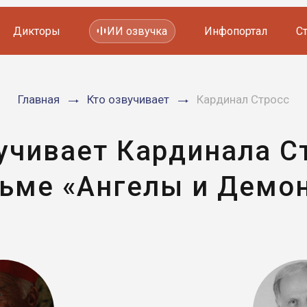
Дикторы
ИИ озвучка
Инфопортал
С
Фильмов и сериалов
Главная
Кто озвучивает
Кардинал Стросс
Мультфильмов
YouTube каналов
Видеорекламы
учивает Кардинала С
ьме «Ангелы и Демо