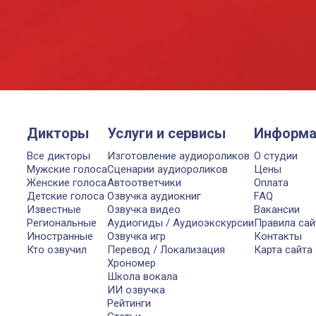
Дикторы
Услуги и сервисы
Информа
Все дикторы
Изготовление аудиороликов
О студии
Мужские голоса
Сценарии аудиороликов
Цены
Женские голоса
Автоответчики
Оплата
Детские голоса
Озвучка аудиокниг
FAQ
Известные
Озвучка видео
Вакансии
Региональные
Аудиогиды / Аудиоэкскурсии
Правила сай
Иностранные
Озвучка игр
Контакты
Кто озвучил
Перевод / Локализация
Карта сайта
Хрономер
Школа вокала
ИИ озвучка
Рейтинги