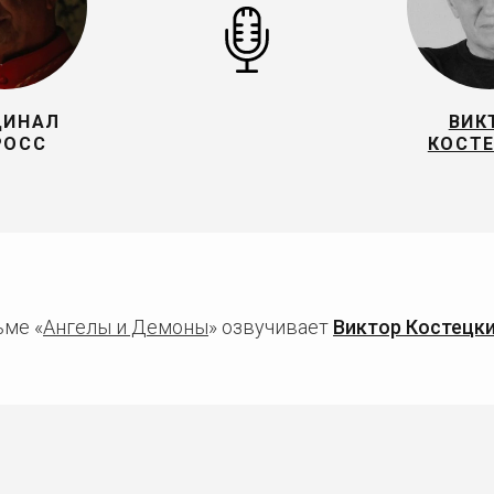
ДИНАЛ
ВИК
РОСС
КОСТ
ьме «
Ангелы и Демоны
» озвучивает
Виктор Костецк