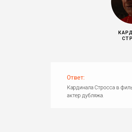
КАР
СТ
Ответ:
Кардинала Стросса в фил
актер дубляжа.