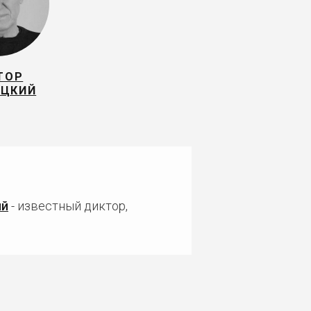
ТОР
ЕЦКИЙ
ий
- известный диктор,