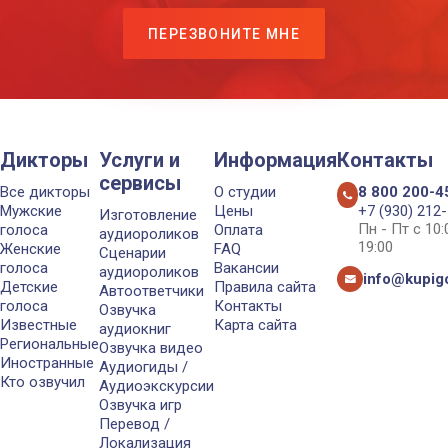
ПЕРЕЗВОНИТЕ МНЕ
Дикторы
Услуги и
Информация
Контакты
сервисы
Все дикторы
О студии
8 800 200-4
Мужские
Цены
+7 (930) 212
Изготовление
Пн - Пт с 10
голоса
Оплата
аудиороликов
19:00
Женские
FAQ
Сценарии
голоса
Вакансии
аудиороликов
info@kupigo
Детские
Правила сайта
Автоответчики
голоса
Контакты
Озвучка
Известные
Карта сайта
аудиокниг
Региональные
Озвучка видео
Иностранные
Аудиогиды /
Кто озвучил
Аудиоэкскурсии
Озвучка игр
Перевод /
Локализация