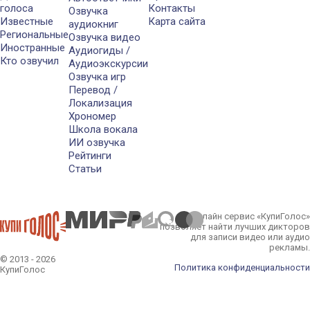
голоса
Контакты
Озвучка
Известные
Карта сайта
аудиокниг
Региональные
Озвучка видео
Иностранные
Аудиогиды /
Кто озвучил
Аудиоэкскурсии
Озвучка игр
Перевод /
Локализация
Хрономер
Школа вокала
ИИ озвучка
Рейтинги
Статьи
Онлайн сервис «КупиГолос»
позволяет найти лучших дикторов
для записи видео или аудио
рекламы.
© 2013 - 2026
Политика конфиденциальности
КупиГолос