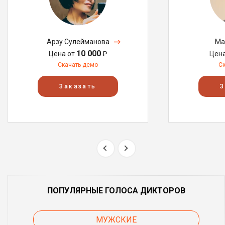
Арзу Сулейманова
Ма
10 000
Цена от
₽
Цен
Скачать демо
С
Заказать
З
ПОПУЛЯРНЫЕ ГОЛОСА ДИКТОРОВ
МУЖСКИЕ