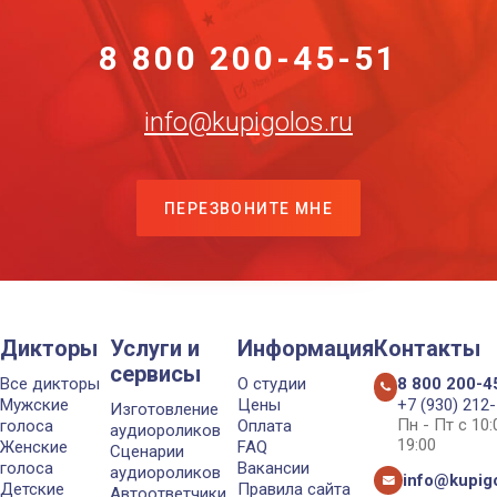
8 800 200-45-51
info@kupigolos.ru
ПЕРЕЗВОНИТЕ МНЕ
Дикторы
Услуги и
Информация
Контакты
сервисы
Все дикторы
О студии
8 800 200-4
Мужские
Цены
+7 (930) 212
Изготовление
Пн - Пт с 10
голоса
Оплата
аудиороликов
19:00
Женские
FAQ
Сценарии
голоса
Вакансии
аудиороликов
info@kupigo
Детские
Правила сайта
Автоответчики