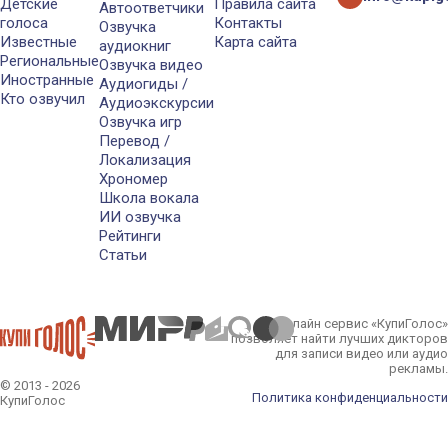
Детские
Правила сайта
Автоответчики
голоса
Контакты
Озвучка
Известные
Карта сайта
аудиокниг
Региональные
Озвучка видео
Иностранные
Аудиогиды /
Кто озвучил
Аудиоэкскурсии
Озвучка игр
Перевод /
Локализация
Хрономер
Школа вокала
ИИ озвучка
Рейтинги
Статьи
Онлайн сервис «КупиГолос»
позволяет найти лучших дикторов
для записи видео или аудио
рекламы.
© 2013 - 2026
Политика конфиденциальности
КупиГолос