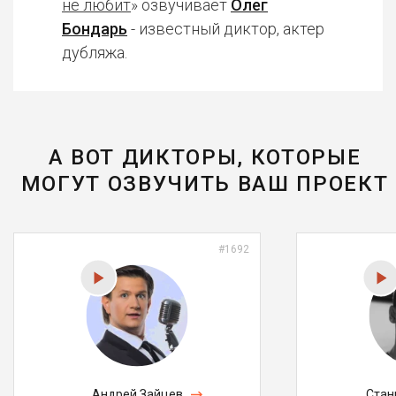
не любит
» озвучивает
Олег
Бондарь
- известный диктор, актер
дубляжа.
А ВОТ ДИКТОРЫ, КОТОРЫЕ
МОГУТ ОЗВУЧИТЬ ВАШ ПРОЕКТ
#1692
Андрей Зайцев
Стан