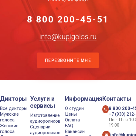
8 800 200-45-51
info@kupigolos.ru
ПЕРЕЗВОНИТЕ МНЕ
Дикторы
Услуги и
Информация
Контакты
сервисы
Все дикторы
О студии
8 800 200-4
Мужские
Цены
+7 (930) 212
Изготовление
Пн - Пт с 10
голоса
Оплата
аудиороликов
19:00
Женские
FAQ
Сценарии
голоса
Вакансии
аудиороликов
info@kupigo