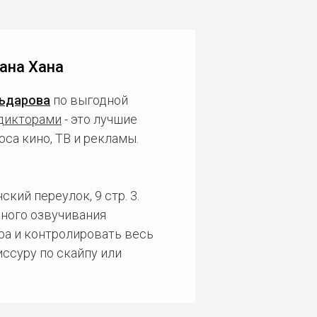
ана Хана
ьдарова
по выгодной
дикторами
- это лучшие
са кино, ТВ и рекламы.
кий переулок, 9 стр. 3.
ного озвучивания
ра и контролировать весь
ссуру по скайпу или