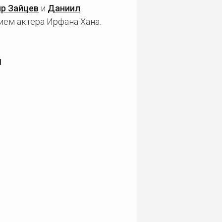
р Зайцев
и
Даниил
ием актера Ирфана Хана.
и