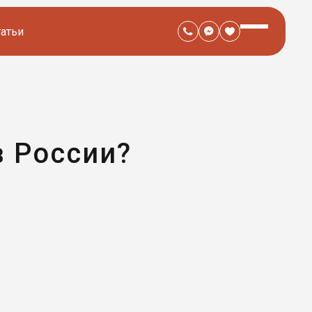
татьи
в России?