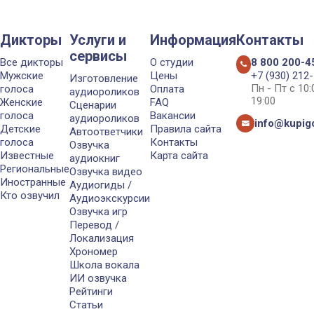
Дикторы
Услуги и
Информация
Контакты
сервисы
Все дикторы
О студии
8 800 200-4
Мужские
Цены
+7 (930) 212
Изготовление
Пн - Пт с 10
голоса
Оплата
аудиороликов
19:00
Женские
FAQ
Сценарии
голоса
Вакансии
аудиороликов
info@kupigo
Детские
Правила сайта
Автоответчики
голоса
Контакты
Озвучка
Известные
Карта сайта
аудиокниг
Региональные
Озвучка видео
Иностранные
Аудиогиды /
Кто озвучил
Аудиоэкскурсии
Озвучка игр
Перевод /
Локализация
Хрономер
Школа вокала
ИИ озвучка
Рейтинги
Статьи