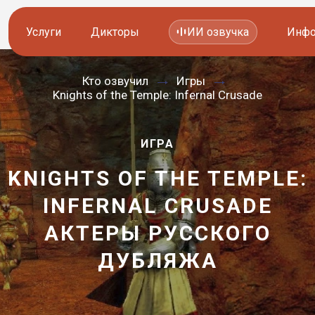
Услуги
Дикторы
ИИ озвучка
Инфо
Кто озвучил
Игры
Озвучка видео
Иностранные дикторы
Knights of the Temple: Infernal Crusade
Работа с аудио
Русские дикторы
ИГРА
Работа с текстом
Актеры озвучки
KNIGHTS OF THE TEMPLE:
Локализация и перевод
Контакты дикторов
INFERNAL CRUSADE
Другие услуги
ИИ голоса
АКТЕРЫ РУССКОГО
—
ДУБЛЯЖА
8 800 200-45-51
8 800 200-45-51
Заказать звонок
Заказать звонок