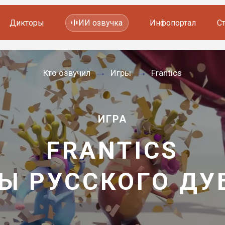
Дикторы
ИИ озвучка
Инфопортал
С
Фильмов и сериалов
Кто озвучил
Игры
Frantics
Мультфильмов
YouTube каналов
Видеорекламы
ИГРА
FRANTICS
Ы РУССКОГО Д
—