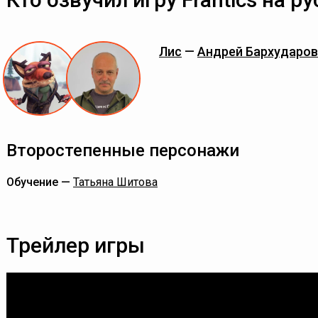
Лис
—
Андрей Бархударов
Второстепенные персонажи
Обучение —
Татьяна Шитова
Трейлер игры