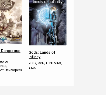
& Dangerous
Gods: Lands of
Infinity
ер от
2007, RPG, CINEMAX,
лица,
s.r.o.
 of Developers