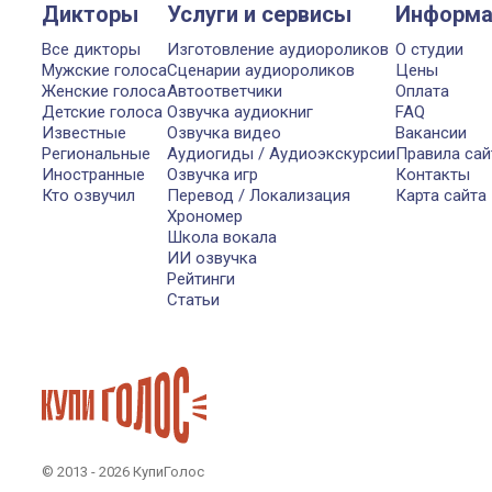
Дикторы
Услуги и сервисы
Информа
Все дикторы
Изготовление аудиороликов
О студии
Мужские голоса
Сценарии аудиороликов
Цены
Женские голоса
Автоответчики
Оплата
Детские голоса
Озвучка аудиокниг
FAQ
Известные
Озвучка видео
Вакансии
Региональные
Аудиогиды / Аудиоэкскурсии
Правила сай
Иностранные
Озвучка игр
Контакты
Кто озвучил
Перевод / Локализация
Карта сайта
Хрономер
Школа вокала
ИИ озвучка
Рейтинги
Статьи
© 2013 - 2026 КупиГолос