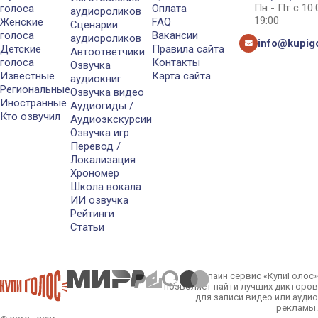
Пн - Пт с 10
голоса
Оплата
аудиороликов
19:00
Женские
FAQ
Сценарии
голоса
Вакансии
аудиороликов
info@kupigo
Детские
Правила сайта
Автоответчики
голоса
Контакты
Озвучка
Известные
Карта сайта
аудиокниг
Региональные
Озвучка видео
Иностранные
Аудиогиды /
Кто озвучил
Аудиоэкскурсии
Озвучка игр
Перевод /
Локализация
Хрономер
Школа вокала
ИИ озвучка
Рейтинги
Статьи
Онлайн сервис «КупиГолос»
позволяет найти лучших дикторов
для записи видео или аудио
рекламы.