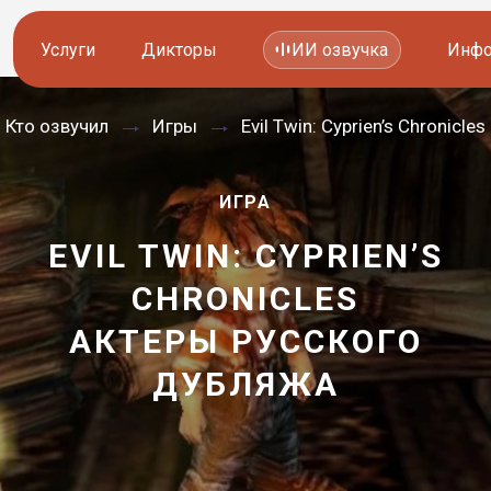
Услуги
Дикторы
ИИ озвучка
Инфо
Кто озвучил
Игры
Evil Twin: Cyprien’s Chronicles
Озвучка видео
Иностранные дикторы
Работа с аудио
Русские дикторы
ИГРА
Работа с текстом
Актеры озвучки
EVIL TWIN: CYPRIEN’S
CHRONICLES
Локализация и перевод
Контакты дикторов
АКТЕРЫ РУССКОГО
—
Другие услуги
ИИ голоса
ДУБЛЯЖА
8 800 200-45-51
8 800 200-45-51
Заказать звонок
Заказать звонок