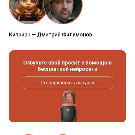
Киприан
—
Дмитрий Филимонов
Озвучьте свой проект с помощью
бесплатной нейросети
Сгенерировать озвучку