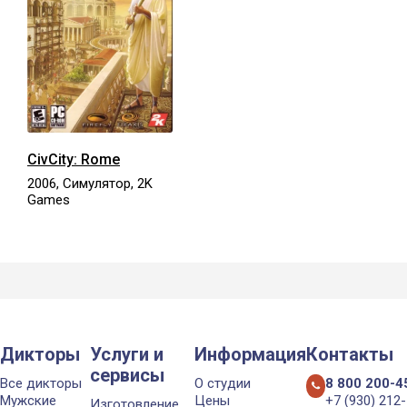
CivCity: Rome
2006, Симулятор, 2K
Games
Дикторы
Услуги и
Информация
Контакты
сервисы
Все дикторы
О студии
8 800 200-4
Мужские
Цены
+7 (930) 212
Изготовление