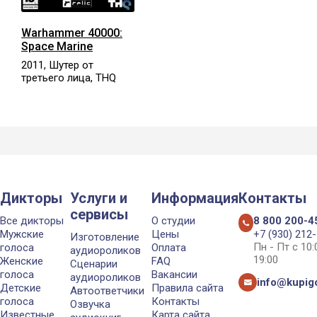
Warhammer 40000:
Space Marine
2011, Шутер от
третьего лица, THQ
Дикторы
Услуги и
Информация
Контакты
сервисы
Все дикторы
О студии
8 800 200-4
Мужские
Цены
+7 (930) 212
Изготовление
Пн - Пт с 10
голоса
Оплата
аудиороликов
19:00
Женские
FAQ
Сценарии
голоса
Вакансии
аудиороликов
info@kupigo
Детские
Правила сайта
Автоответчики
голоса
Контакты
Озвучка
Известные
Карта сайта