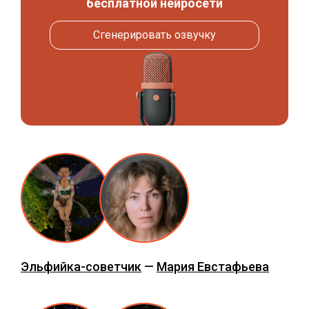
бесплатной нейросети
Сгенерировать озвучку
Эльфийка-советчик
—
Мария Евстафьева