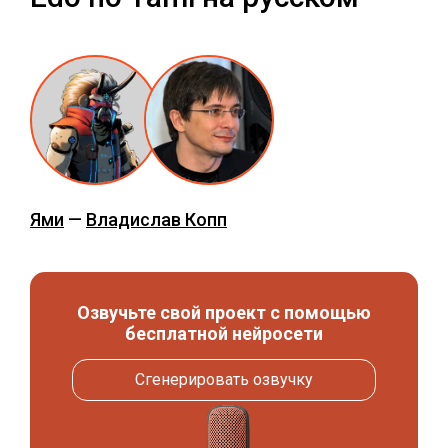
Ями
—
Владислав Копп
Озвучьте свой проект с помощью
бесплатной нейросети
Сгенерировать озвучку