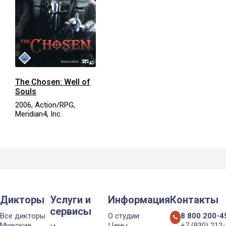
The Chosen: Well of
Souls
2006, Action/RPG,
Meridian4, Inc.
Дикторы
Услуги и
Информация
Контакты
сервисы
Все дикторы
О студии
8 800 200-4
Мужские
Цены
+7 (930) 212