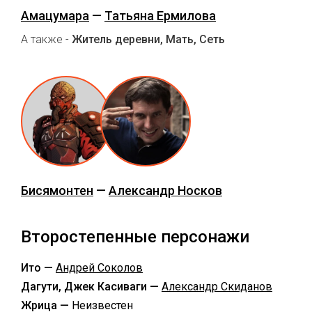
Амацумара
—
Татьяна Ермилова
А также -
Житель деревни, Мать, Сеть
Бисямонтен
—
Александр Носков
Второстепенные персонажи
Ито —
Андрей Соколов
Дагути, Джек Касиваги —
Александр Скиданов
Жрица —
Неизвестен