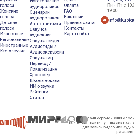
Изготовление
Пн - Пт с 10
голоса
Оплата
аудиороликов
19:00
Женские
FAQ
Сценарии
голоса
Вакансии
аудиороликов
info@kupigo
Детские
Правила сайта
Автоответчики
голоса
Контакты
Озвучка
Известные
Карта сайта
аудиокниг
Региональные
Озвучка видео
Иностранные
Аудиогиды /
Кто озвучил
Аудиоэкскурсии
Озвучка игр
Перевод /
Локализация
Хрономер
Школа вокала
ИИ озвучка
Рейтинги
Статьи
Онлайн сервис «КупиГолос»
позволяет найти лучших дикторов
для записи видео или аудио
рекламы.