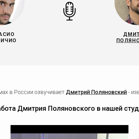
АСИО
ДМИ
РИЧИО
ПОЛЯН
мах в России озвучивает
Дмитрий Поляновский
- из
абота Дмитрия Поляновского в нашей студ