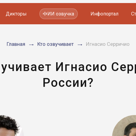
Дикторы
ИИ озвучка
Инфопортал
С
Фильмов и сериалов
Главная
Кто озвучивает
Игнасио Серричио
Мультфильмов
YouTube каналов
Видеорекламы
вучивает Игнасио Сер
России?