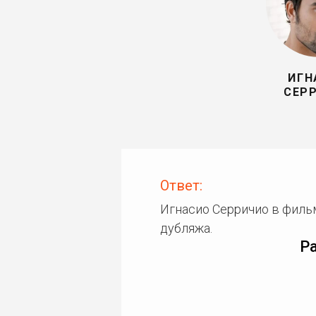
ИГН
СЕР
Ответ:
Игнасио Серричио в филь
дубляжа.
Р