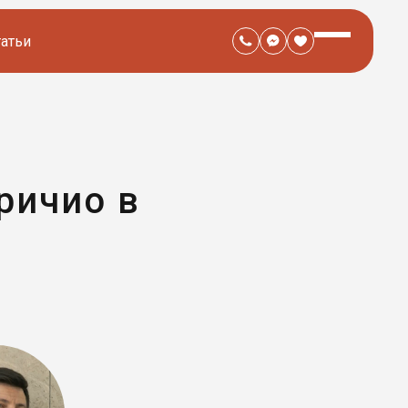
татьи
ричио в