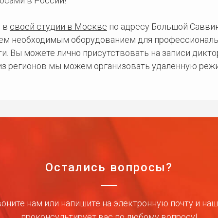
осами в России!
 в
своей студии в Москве
по адресу Большой Саввинс
сем необходимым оборудованием для профессиональ
и. Вы можете лично присутствовать на записи дикто
 из регионов мы можем организовать удаленную режи
Остались вопросы?
оните нам или напишите на электронную почту и на
проконсультирует вас по любому вопросу!