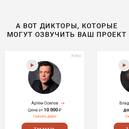
А ВОТ ДИКТОРЫ, КОТОРЫЕ
МОГУТ ОЗВУЧИТЬ ВАШ ПРОЕКТ
#1860
Артём Осипов
Влад
10 000
до
Цена от
₽
Скачать демо
С
Заказать
З