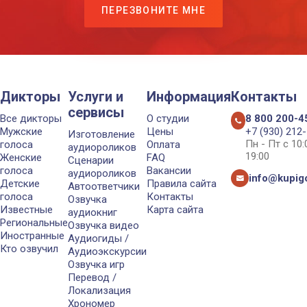
ПЕРЕЗВОНИТЕ МНЕ
Дикторы
Услуги и
Информация
Контакты
сервисы
Все дикторы
О студии
8 800 200-4
Мужские
Цены
+7 (930) 212
Изготовление
Пн - Пт с 10
голоса
Оплата
аудиороликов
19:00
Женские
FAQ
Сценарии
голоса
Вакансии
аудиороликов
info@kupigo
Детские
Правила сайта
Автоответчики
голоса
Контакты
Озвучка
Известные
Карта сайта
аудиокниг
Региональные
Озвучка видео
Иностранные
Аудиогиды /
Кто озвучил
Аудиоэкскурсии
Озвучка игр
Перевод /
Локализация
Хрономер