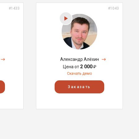
#1433
#1043
Александр Алёхин
2 000
Цена от
₽
Скачать демо
Заказать