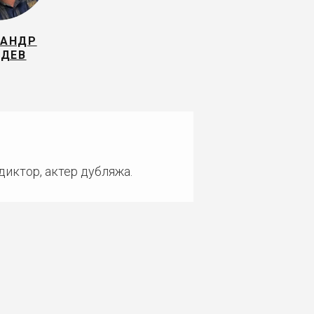
САНДР
ЗДЕВ
диктор, актер дубляжа.