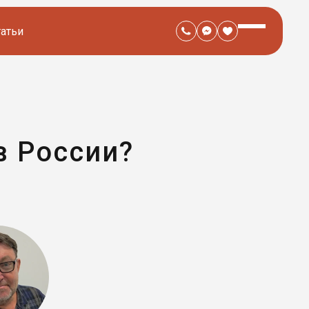
татьи
в России?