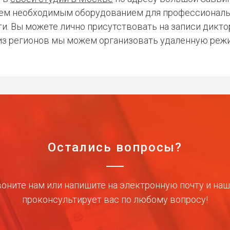
сем необходимым оборудованием для профессиональ
и. Вы можете лично присутствовать на записи дикто
 из регионов мы можем организовать удаленную режи
Остались вопросы?
оните нам или напишите на электронную почту и на
проконсультирует вас по любому вопросу!