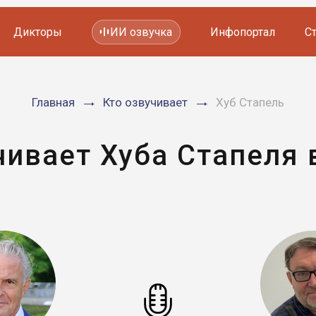
Дикторы
ИИ озвучка
Инфопортал
С
Фильмов и сериалов
Главная
Кто озвучивает
Хуб Стапель
Мультфильмов
YouTube каналов
Видеорекламы
чивает Хуба Стапеля 