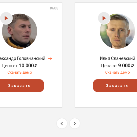
#608
ександр Головчанский
Илья Сланевский
10 000
9 000
Цена от
₽
Цена от
₽
Скачать демо
Скачать демо
Заказать
Заказать