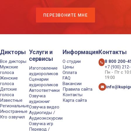
ПЕРЕЗВОНИТЕ МНЕ
Дикторы
Услуги и
Информация
Контакты
сервисы
Все дикторы
О студии
8 800 200-4
Мужские
Цены
+7 (930) 212
Изготовление
Пн - Пт с 10
голоса
Оплата
аудиороликов
19:00
Женские
FAQ
Сценарии
голоса
Вакансии
аудиороликов
info@kupigo
Детские
Правила сайта
Автоответчики
голоса
Контакты
Озвучка
Известные
Карта сайта
аудиокниг
Региональные
Озвучка видео
Иностранные
Аудиогиды /
Кто озвучил
Аудиоэкскурсии
Озвучка игр
Перевод /